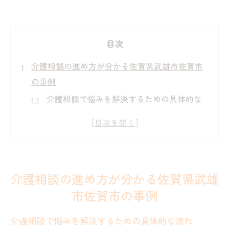
目次
介護相談の進め方が分かる佐賀県武雄市佐賀市
の事例
介護相談で悩みを解決するための具体的な
流れ
地域包括支援センターを活用した介護相談
のコツ
初めての介護相談でも安心できるポイント
介護相談の進め方が分かる佐賀県武雄
紹介
市佐賀市の事例
介護相談事例から学ぶ困りごとの対処法
介護相談の窓口を利用する際の注意点まと
介護相談で悩みを解決するための具体的な流れ