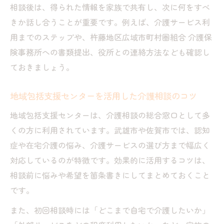
介護相談で役立つ地域サービスの選び方
相談後は、得られた情報を家族で共有し、次に何をすべ
きか話し合うことが重要です。例えば、介護サービス利
介護相談時に準備しておきたい質問集
用までのステップや、杵藤地区広域市町村圏組合 介護保
プロに聞く介護相談で解決できる悩み例
険事務所への書類提出、役所との連絡方法なども確認し
地域包括支援センターの賢い活用法と相談内容
ておきましょう。
介護相談で知っておきたい支援センターの
役割
地域包括支援センターを活用した介護相談のコツ
地域包括支援センターで受けられる相談サ
地域包括支援センターは、介護相談の総合窓口として多
ービス
くの方に利用されています。武雄市や佐賀市では、認知
介護相談に役立つ支援センターの利用手順
症や在宅介護の悩み、介護サービスの選び方まで幅広く
相談内容別に見るセンターのサポート内容
対応しているのが特徴です。効果的に活用するコツは、
初めての介護相談は支援センターにお任せ
相談前に悩みや希望を箇条書きにしてまとめておくこと
手続きや相談窓口で迷わない介護サポートの流
です。
れ
また、初回相談時には「どこまで自宅で介護したいか」
介護相談から申請手続きまでの基本ステッ