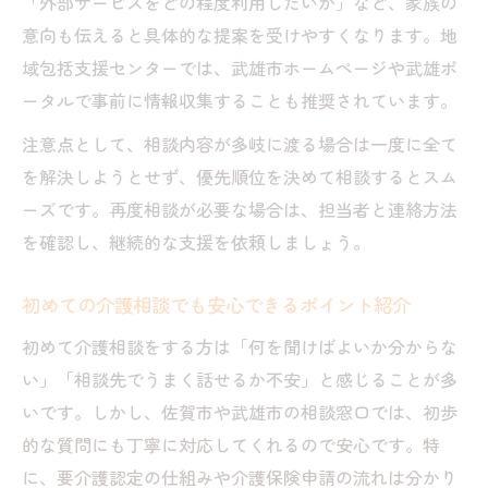
「外部サービスをどの程度利用したいか」など、家族の
プ
意向も伝えると具体的な提案を受けやすくなります。地
迷わず進める介護相談と窓口活用の流れ
域包括支援センターでは、武雄市ホームページや武雄ポ
ータルで事前に情報収集することも推奨されています。
介護相談時の書類準備と手続きチェック
相談窓口でのやりとりで気をつけるポイン
注意点として、相談内容が多岐に渡る場合は一度に全て
ト
を解決しようとせず、優先順位を決めて相談するとスム
介護相談後のサポート体制を正しく理解
ーズです。再度相談が必要な場合は、担当者と連絡方法
を確認し、継続的な支援を依頼しましょう。
不安を軽減する介護相談テンプレートの活用術
介護相談テンプレートで手順を見える化し
初めての介護相談でも安心できるポイント紹介
よう
初めて介護相談をする方は「何を聞けばよいか分からな
テンプレートを使った介護相談の進め方解
い」「相談先でうまく話せるか不安」と感じることが多
説
いです。しかし、佐賀市や武雄市の相談窓口では、初歩
介護相談テンプレートの使い方と作成ポイ
的な質問にも丁寧に対応してくれるので安心です。特
ント
に、要介護認定の仕組みや介護保険申請の流れは分かり