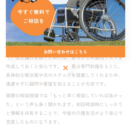
体的に伝えることが成功のカギです。例えば「どのよう
な介護が必要か」「日常生活で困っていること」「家族
がどの程度サポートできるか」など、詳細な状況説明が
適切なアドバイスにつながります。
また、今後希望する生活スタイルや利用したいサービ
ス、費用面での心配事なども率直に相談員へ伝えましょ
お問い合わせはこちら
う。伝え漏れを防ぐためには、あらかじめ質問リストを
作成しておくと安心です。相談員は専門知識をもとに、
お問い合わせはこちら
具体的な解決策や次のステップを提案してくれるため、
遠慮せずに疑問や要望を伝えることが大切です。
実際の相談現場では「もっと早く相談していれば良かっ
た」という声も多く聞かれます。初回相談時にしっかり
と情報を共有することで、今後の介護生活がより安心で
充実したものになります。