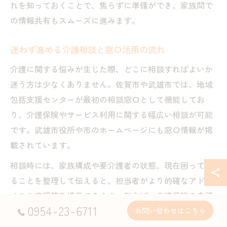
れを知っておくことで、焦らずに準備ができ、家族間で
の情報共有もスムーズに進みます。
迷わず進める介護相談と窓口活用の流れ
介護に関する悩みが生じた際、どこに相談すればよいか
迷う方は少なくありません。佐賀市や武雄市では、地域
包括支援センターが最初の相談窓口として機能してお
り、介護保険やサービス利用に関する幅広い相談が可能
です。武雄市役所や市のホームページにも窓口情報が掲
載されています。
相談時には、家族構成や要介護者の状態、現在困ってい
ることを整理して伝えると、担当者がより的確なアドバ
イスや支援策を提示できます。例えば、介護保険の申請
0954-23-6711
方法や武雄市地域包括支援センターの利用方法など、具
お問い合わせはこちら
体的な手順を案内してくれます。