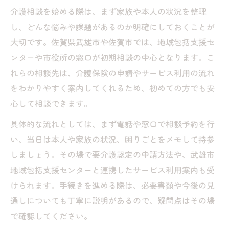
め
介護相談を始める際は、まず家族や本人の状況を整理
武雄市や佐賀市でスムーズに介護相談を始める
し、どんな悩みや課題があるのか明確にしておくことが
には
大切です。佐賀県武雄市や佐賀市では、地域包括支援セ
介護相談を始める前に準備すべきポイント
ンターや市役所の窓口が初期相談の中心となります。こ
武雄市や佐賀市の相談窓口を簡単に探す方
れらの相談先は、介護保険の申請やサービス利用の流れ
法
をわかりやすく案内してくれるため、初めての方でも安
介護相談の流れと必要な書類の整理術
心して相談できます。
地域包括支援センターの活用でスムーズ相
具体的な流れとしては、まず電話や窓口で相談予約を行
談
い、当日は本人や家族の状況、困りごとをメモして持参
初回の介護相談で伝えるべき大切なこと
しましょう。その場で要介護認定の申請方法や、武雄市
初めての介護相談を安心して進めるための基礎
地域包括支援センターと連携したサービス利用案内も受
知識
けられます。手続きを進める際は、必要書類や今後の見
通しについても丁寧に説明があるので、疑問点はその場
介護相談の基礎知識と主な相談内容とは
で確認してください。
初めてでも安心できる介護相談の進め方