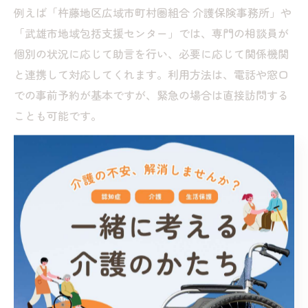
例えば「杵藤地区広域市町村圏組合 介護保険事務所」や
「武雄市地域包括支援センター」では、専門の相談員が
個別の状況に応じて助言を行い、必要に応じて関係機関
と連携して対応してくれます。利用方法は、電話や窓口
での事前予約が基本ですが、緊急の場合は直接訪問する
ことも可能です。
初めての方は、まず地域包括支援センターに相談し、現
在の状況や悩みを率直に伝えることが大切です。センタ
ーでは、今後の見通しや利用できる制度について具体的
な提案を受けられるため、迷った際には積極的に活用し
ましょう。
初回の介護相談で伝えるべき大切なこと
初回の介護相談では、現状の課題や不安をできるだけ具