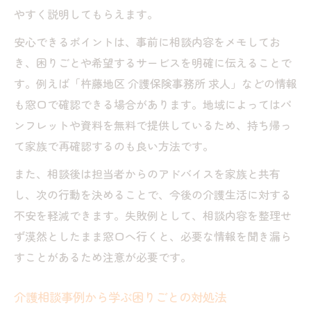
相談内容を整理できる介護相談テンプレー
やすく説明してもらえます。
ト活用
安心できるポイントは、事前に相談内容をメモしてお
介護相談の不安を減らすためのテンプレー
き、困りごとや希望するサービスを明確に伝えることで
ト術
す。例えば「杵藤地区 介護保険事務所 求人」などの情報
も窓口で確認できる場合があります。地域によってはパ
ンフレットや資料を無料で提供しているため、持ち帰っ
て家族で再確認するのも良い方法です。
また、相談後は担当者からのアドバイスを家族と共有
し、次の行動を決めることで、今後の介護生活に対する
不安を軽減できます。失敗例として、相談内容を整理せ
ず漠然としたまま窓口へ行くと、必要な情報を聞き漏ら
すことがあるため注意が必要です。
介護相談事例から学ぶ困りごとの対処法