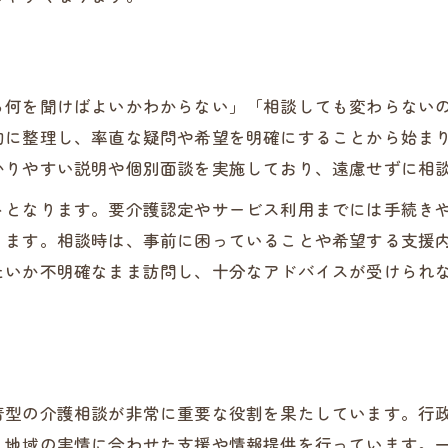
佐賀県の介護相談支援体制の全体像とは
杵藤地区広域組合が担う支援の特徴
武雄消防署など地域連携の実際と相談方法
ら何を聞けばよいかわからない」「相談しても変わらない
介護保険事務所が果たす役割と相談受付
的に整理し、率直な疑問や希望を明確にすることから始ま
行政の介護相談窓口とその活用事例紹介
かりやすい説明や個別面談を実施しており、遠慮せずに相
これからの備えに役立つ介護基礎知識
トとなります。要介護認定やサービス利用までには手続き
今後の介護相談に必要な基礎知識を整理
ります。相談時は、事前に困っていることや希望する支援
高齢化率を踏まえた介護相談の準備方法
たいか不明確なまま訪問し、十分なアドバイスが受けられ
お問い合わせはこちら
お問い合わせはこちら
家族と相談しやすい介護の情報共有術
介護相談を活かした将来設計のポイント
地域に根差す介護相談が導く安心な備え
着型の介護相談が非常に重要な役割を果たしています。行
、地域の実情に合わせた支援や情報提供を行っています。