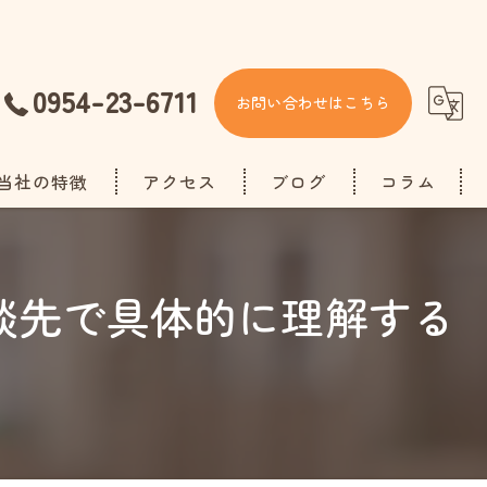
0954-23-6711
お問い合わせはこちら
当社の特徴
アクセス
ブログ
コラム
施設探し
談先で具体的に理解する
生活保護
手続き
デイサービス
老人ホーム