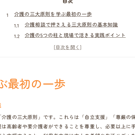
目次
介護の三大原則を学ぶ最初の一歩
介護相談で押さえる三大原則の基本知識
介護の5つの柱と現場で活きる実践ポイント
介護相談を始める前に知るべき心構え
地域密着型の介護相談が果たす重要性
基礎知識からはじめる介護相談の進め方
地域で使える介護相談の知恵とは
ぶ最初の一歩
介護相談を活用した地域支援の工夫とは
杵藤地区介護保険事務所の情報活用術
識
家族を支えるための介護相談の具体例
「介護の三大原則」です。これらは「自立支援」「尊厳の
地域包括支援と介護相談の連携ポイント
援は高齢者や要介護者ができることを尊重し、必要以上に
地域の介護相談先を選ぶ際のポイント解説