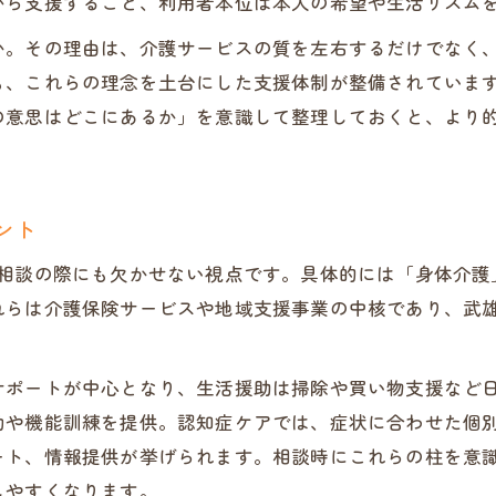
がら支援すること、利用者本位は本人の希望や生活リズム
武雄市鹿島市における介護保険の基礎
か。その理由は、介護サービスの質を左右するだけでなく
武雄市介護相談で知る保険申請の流れ
も、これらの理念を土台にした支援体制が整備されていま
鹿島市介護保険の基礎知識と相談方法
の意思はどこにあるか」を意識して整理しておくと、より
介護保険料の目安と相談先の選び方
杵藤地区広域市町村圏組合の役割と特色
武雄市鹿島市の介護相談でよくある質問
ント
相談窓口の活用で広がる安心サポート
護相談の際にも欠かせない視点です。具体的には「身体介護
介護相談窓口の種類と利用方法の基本
れらは介護保険サービスや地域支援事業の中核であり、武
杵藤地区介護保険事務所に相談するメリット
専門家による介護相談のサポート内容とは
サポートが中心となり、生活援助は掃除や買い物支援など
相談窓口を活用した家族の支援体制強化
動や機能訓練を提供。認知症ケアでは、症状に合わせた個
介護相談を通じて得られる安心ポイント
ート、情報提供が挙げられます。相談時にこれらの柱を意
佐賀県の介護支援体制を徹底解説
しやすくなります。