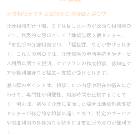
武雄市で利用できる介護相談先の違い
介護相談ができる公的窓口の特徴と選び方
鳥栖市周辺で頼れる介護相談支援を知る
相談支援事業所の比較と利用方法のコツ
介護相談を行う際、まず注目したいのが公的な相談窓口
です。代表的な窓口として「地域包括支援センター」
地域包括支援センターの選び方と注意点
「市役所の介護相談窓口」「福祉課」などが挙げられま
包括支援センター活用術とその相談内容とは
す。これらの窓口では、介護保険の申請手続きやサービ
包括支援センターの介護相談内容と特徴
ス利用に関する説明、ケアプランの作成相談、認知症ケ
相談できる悩みやサービスの実例を紹介
アや権利擁護など幅広い支援が受けられます。
初めての介護相談で役立つ準備ポイント
選ぶ際のポイントは、相談したい内容や現在の悩みに合
権利擁護や虐待防止の相談も可能な理由
わせて、専門性や利便性、対応時間を比較することで
電話介護相談を利用する際の注意点まとめ
す。例えば、初めて介護に直面した場合は地域包括支援
家族の介護不安を解消するための支援の種類
センターが総合的な相談に適しており、特定のサービス
介護相談で得られる家庭支援サービスとは
や制度利用の具体的な手続きには市役所の窓口が便利で
家族の不安を和らげる相談内容の選び方
す。