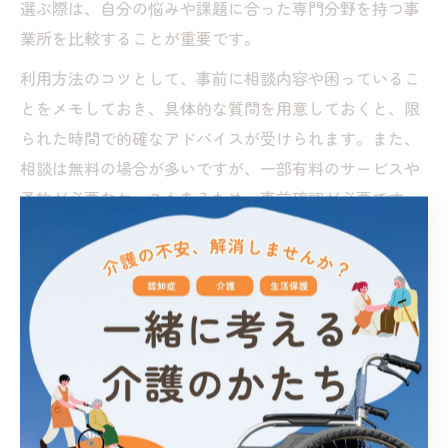
選ぶ際は、自分の悩みや課題に合った専門分野を持つ事
業所を比較することが重要です。
利用方法のコツとして、事前に相談内容や困っているこ
とをメモしておき、具体的な質問を用意しておくと、限
られた時間で的確なアドバイスが受けられます。また、
相談は無料の場合が多いですが、一部有料のサービスや
予約が必要なケースもあるため、事前確認が必要です。
相談支援事業所を利用する手順
事業所の専門分野や対応範囲をホームページ等で確
認
電話や窓口で予約・問い合わせ
相談内容を整理し、必要書類を持参して訪問
相談後は、アドバイスや紹介されたサービス内容を
家族で共有し、次の行動につなげる