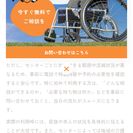
地域包括支援センターの選び方と注意点
地域包括支援センターは、介護に関する総合相談窓口と
して、佐賀県内でも多く設置されています。選び方のポ
イントは、通いやすさや相談員の専門性、地域のネット
ワーク力などです。自宅から近いセンターを選ぶこと
お問い合わせはこちら
で、継続的な相談や迅速な対応が受けやすくなります。
ただし、センターごとに対応できる範囲や混雑状況が異
お問い合わせはこちら
なるため、事前に電話で相談内容や予約の必要性を確認
すると安心です。特に初めて利用する方は、「どんな相
談ができるのか」「必要な持ち物は何か」などを事前に
問い合わせておくと、当日の流れがスムーズになりま
す。
実際の利用時には、家族や本人の状況を具体的に伝える
ことが大切です。また、センターによっては地域の介護