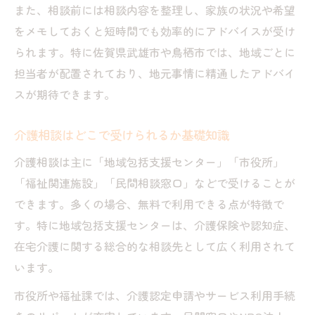
在宅から施設まで幅広い支援の活用法
また、相談前には相談内容を整理し、家族の状況や希望
認知症ケア相談や心理的サポートの特徴
をメモしておくと短時間でも効率的にアドバイスが受け
られます。特に佐賀県武雄市や鳥栖市では、地域ごとに
無料で受けられる支援サービスの見極め方
担当者が配置されており、地元事情に精通したアドバイ
介護相談で頼れる地域の無料サポート徹底解説
スが期待できます。
無料の介護相談サポートを利用するコツ
武雄市や鳥栖市の無料相談窓口の特徴
介護相談はどこで受けられるか基礎知識
電話やオンラインの無料相談活用法
介護相談は主に「地域包括支援センター」「市役所」
総合福祉センターによる相談支援の流れ
「福祉関連施設」「民間相談窓口」などで受けることが
相談支援事業所を使った費用負担ゼロの例
できます。多くの場合、無料で利用できる点が特徴で
役所や福祉センターで受けられる介護相談支援
す。特に地域包括支援センターは、介護保険や認知症、
市役所でできる介護相談サービスの内容
在宅介護に関する総合的な相談先として広く利用されて
います。
福祉センターの支援内容と利用の手順
相談支援事業所の活用メリットを知る
市役所や福祉課では、介護認定申請やサービス利用手続