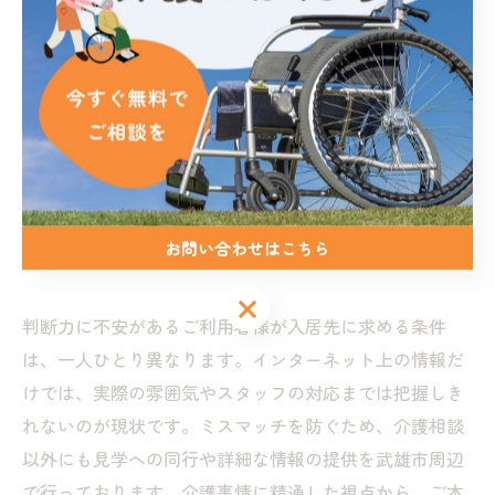
武雄市
介護相談
身体介護
認知症
家族の悩み
介護保険
医療連携
老後不安
家族信託
空き家対策
財産
成年後見
お問い合わせはこちら
お問い合わせはこちら
判断力に不安があるご利用者様が入居先に求める条件
は、一人ひとり異なります。インターネット上の情報だ
けでは、実際の雰囲気やスタッフの対応までは把握しき
れないのが現状です。ミスマッチを防ぐため、介護相談
以外にも見学への同行や詳細な情報の提供を武雄市周辺
で行っております。介護事情に精通した視点から、ご本