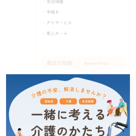
生活保護
手続き
デイサービス
老人ホーム
最近の投稿
Recent Posts
2026/02/11
ワントップパートナー佐賀中央店は、佐賀県武雄市で心温まる介護...
タグ
Tags